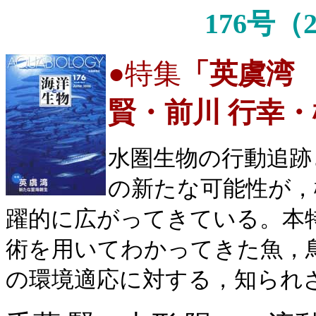
176号（
●
特集
「英虞湾
賢・前川 行幸・
水圏生物の行動追跡
の新たな可能性が，
躍的に広がってきている。本
術を用いてわかってきた魚，
の環境適応に対する，知られ