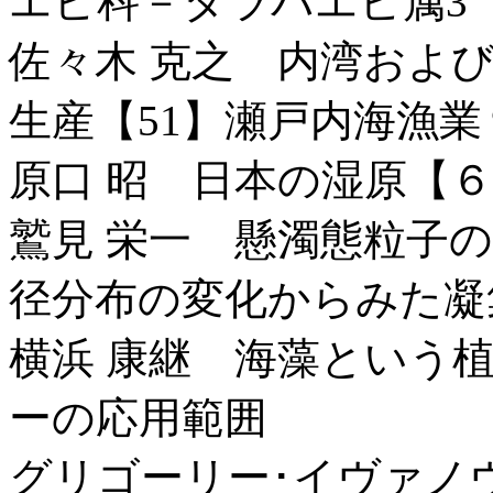
エビ科－タラバエビ属3
佐々木 克之 内湾およ
生産【51】瀬戸内海漁
原口 昭 日本の湿原【
鷲見 栄一 懸濁態粒子
径分布の変化からみた凝
横浜 康継 海藻という
ーの応用範囲
グリゴーリー･イヴァノ