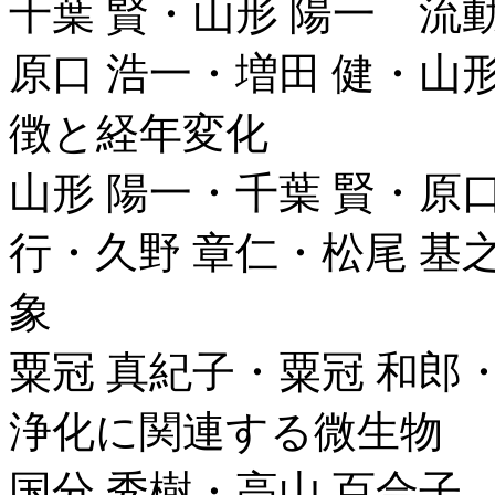
千葉 賢・山形 陽一 流
原口 浩一・増田 健・山
徴と経年変化
山形 陽一・千葉 賢・原口
行・久野 章仁・松尾 
象
粟冠 真紀子・粟冠 和郎
浄化に関連する微生物
国分 秀樹・高山 百合