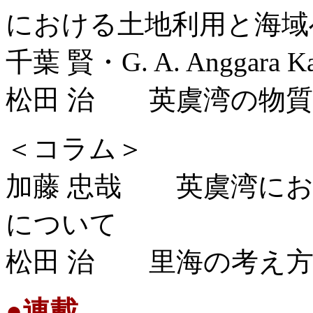
における土地利用と海域
千葉 賢・G. A. Anggar
松田 治 英虞湾の物質
＜コラム＞
加藤 忠哉 英虞湾にお
について
松田 治 里海の考え方
●
連載