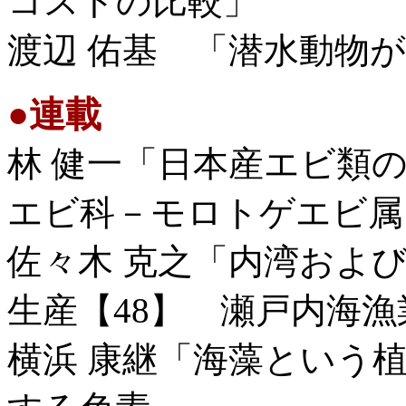
コストの比較」
渡辺 佑基 「潜水動物
●
連載
林 健一「日本産エビ類の
エビ科－モロトゲエビ属
佐々木 克之「内湾およ
生産【48】 瀬戸内海
横浜 康継「海藻という