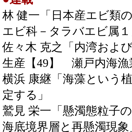
林 健一「日本産エビ類の
エビ科－タラバエビ属１
佐々木 克之「内湾およ
生産【49】 瀬戸内海
横浜 康継「海藻という
定する」
鷲見 栄一「懸濁態粒子
海底境界層と再懸濁現象