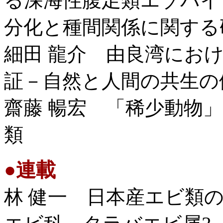
る深海性腹足類エゾバイ
分化と種間関係に関する
細田 龍介 由良湾にお
証－自然と人間の共生の
齋藤 暢宏 「稀少動物
類
●
連載
林 健一 日本産エビ類の