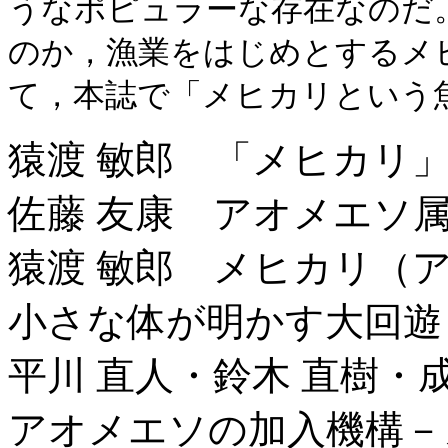
うなポピュラーな存在なのだ
のか，漁業をはじめとするメ
て，本誌で「メヒカリという
猿渡 敏郎 「メヒカリ
佐藤 友康 アオメエソ
猿渡 敏郎 メヒカリ（
小さな体が明かす大回遊
平川 直人・鈴木 直樹・
アオメエソの加入機構－