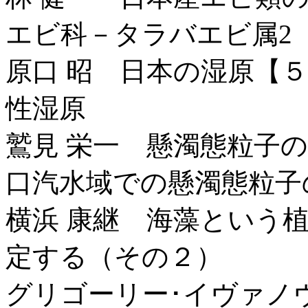
エビ科－タラバエビ属2
原口 昭 日本の湿原【
性湿原
鷲見 栄一 懸濁態粒子
口汽水域での懸濁態粒子
横浜 康継 海藻という
定する（その２）
グリゴーリー･イヴァノ