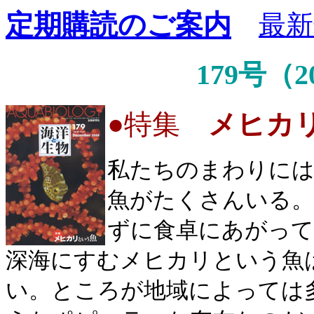
定期購読のご案内
最新
179号（2
●
特集
メヒカ
私たちのまわりに
魚がたくさんいる。
ずに食卓にあがって
深海にすむメヒカリという魚
い。ところが地域によっては