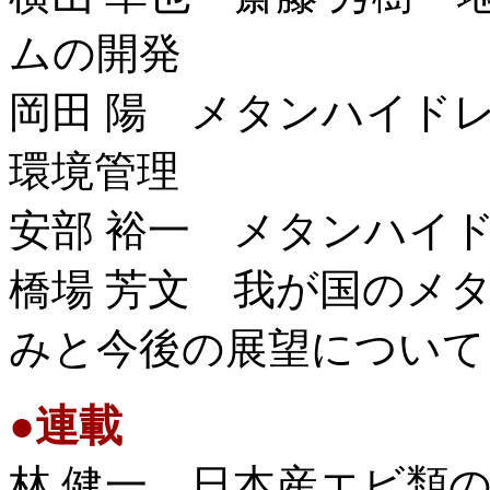
ムの開発
岡田 陽 メタンハイド
環境管理
安部 裕一 メタンハイ
橋場 芳文 我が国のメ
みと今後の展望について
●
連載
林 健一 日本産エビ類の