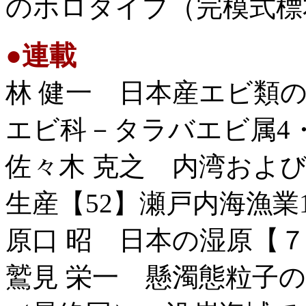
のホロタイプ（完模式標
●
連載
林 健一 日本産エビ類の
エビ科－タラバエビ属4
佐々木 克之 内湾およ
生産【52】瀬戸内海漁業
原口 昭 日本の湿原【
鷲見 栄一 懸濁態粒子