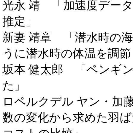
光永 靖 「加速度デー
推定」
新妻 靖章 「潜水時の
うに潜水時の体温を調節
坂本 健太郎 「ペンギ
た」
ロペルクデル ヤン・加
数の変化から求めた羽ば