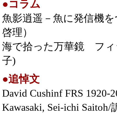
●
コラム
魚影逍遥－魚に発信機を
啓理）
海で拾った万華鏡 フィジ
子)
●
追悼文
David Cushinf FRS 1920-2
Kawasaki, Sei-ichi Sa