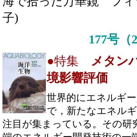
海で拾った万華鏡 フィジ
子)
177号（
●
特集
メタン
境影響評価
世界的にエネルギー
で，新たなエネルギ
注目が集まっている。その研