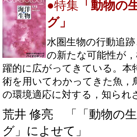
●
特集
「動物の
グ」
水圏生物の行動追跡
の新たな可能性が，
躍的に広がってきている。本
術を用いてわかってきた魚，
の環境適応に対する，知られ
荒井 修亮 「「動物の
グ」によせて」