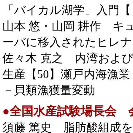
「バイカル湖学」入門【
山本 悠・山岡 耕作 
ーバに移入されたヒレナ
佐々木 克之 内湾およ
生産【50】瀬戸内海漁
－貝類漁獲量変動
●
全国水産試験場長会 
須藤 篤史 脂肪酸組成