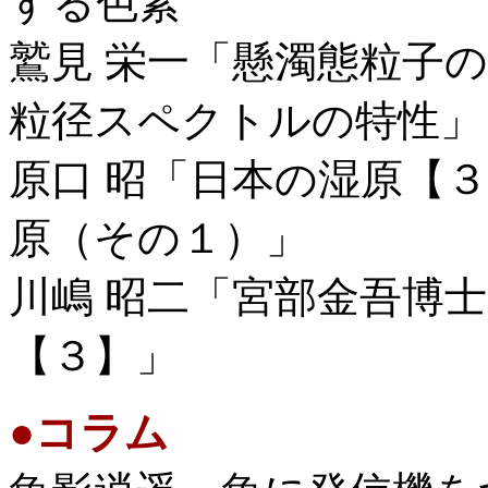
する色素
鷲見 栄一「懸濁態粒子
粒径スペクトルの特性」
原口 昭「日本の湿原【
原（その１）」
川嶋 昭二「宮部金吾博
【３】」
●
コラム