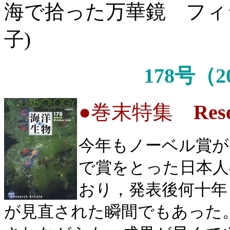
海で拾った万華鏡 フィジ
子)
178号（2
●
巻末特集
Rese
今年もノーベル賞が
で賞をとった日本人
おり，発表後何十年
が見直された瞬間でもあった