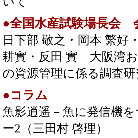
いて
●
全国水産試験場長会 
日下部 敬之・岡本 繁好
耕實・反田 實 大阪湾
の資源管理に係る調査研
●
コラム
魚影逍遥－魚に発信機を
ー2（三田村 啓理）