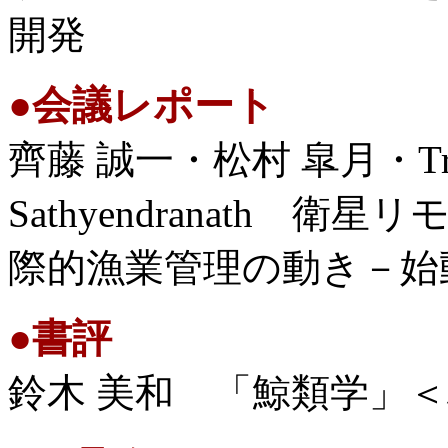
開発
●
会議レポート
齊藤 誠一・松村 皐月・Trevo
Sathyendranath
際的漁業管理の動き－始動
●
書評
鈴木 美和 「鯨類学」＜