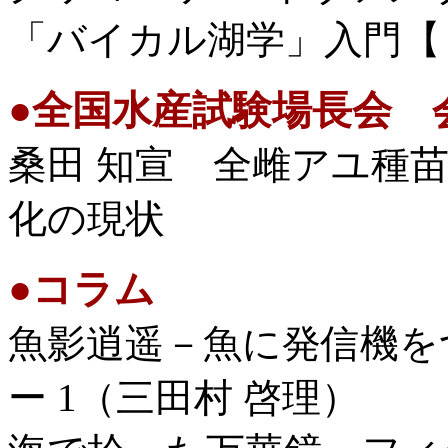
「バイカル湖学」入門【
●
全国水産試験場長会 
桑田 知宣 全雌アユ種
化の現状
●
コラム
魚影逍遥－魚に発信機を
ー 1（三田村 啓理）