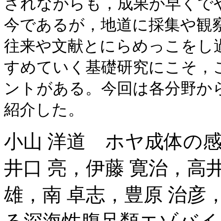
されながらも，成果が早くで
今であるが，地道に採集や観
往来や文献とにらめっこをし
すめていく基礎研究にこそ，
ントがある。今回は各分野か
紹介した。
小山 洋道 ホヤ成体の
井口 亮，伊藤 寛治，高井
雄，南 卓志，豊原 治彦